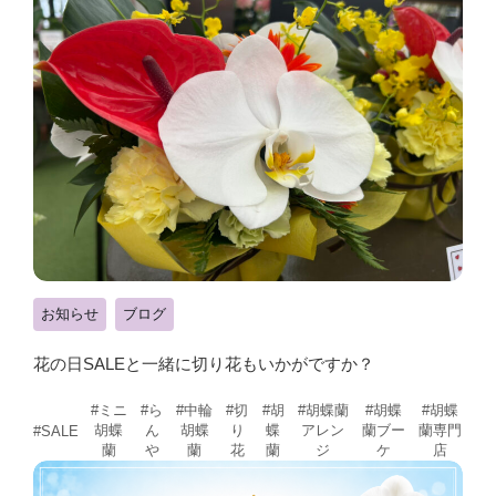
お知らせ
ブログ
花の日SALEと一緒に切り花もいかがですか？
#ミニ
#ら
#中輪
#切
#胡
#胡蝶蘭
#胡蝶
#胡蝶
胡蝶
ん
胡蝶
り
蝶
アレン
蘭ブー
蘭専門
#SALE
蘭
や
蘭
花
蘭
ジ
ケ
店