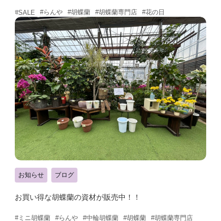
#らんや
#胡蝶蘭
#胡蝶蘭専門店
#花の日
#SALE
お知らせ
ブログ
お買い得な胡蝶蘭の資材が販売中！！
#ミニ胡蝶蘭
#らんや
#中輪胡蝶蘭
#胡蝶蘭
#胡蝶蘭専門店